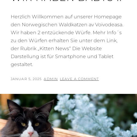
Herzlich Willkommen auf unserer Homepage
den Norwegischen Waldkatzen av Voivodeasa.
Wir haben 2 entzückende Würfe. Mehr Info´s
zu den Würfen erhalten Sie unter dem Link,
der Rubrik „Kitten News“ Die Website
Darstellung ist für Smartphone und Tablet
gestaltet.
POSTED
BY
JANUAR 5, 2025
ADMIN
LEAVE A COMMENT
ON